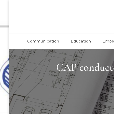
Esaa Aquitaine
Communication
Education
Empl
CAP conducteu