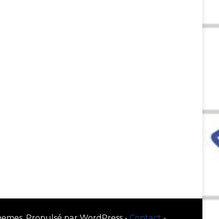
hemes. Propulsé par WordPress -
Contact
-