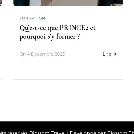
FORMATION
Qu’est-ce que PRINCE2 et
pourquoi s’y former ?
On
4 Décembre 2023
Lire
oits réservés.
Blossom Travel | Développé par Blossom T