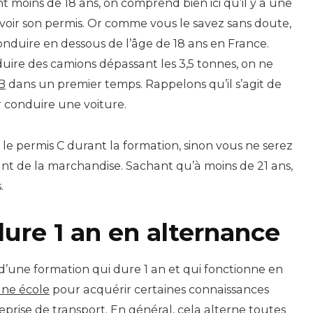
nt moins de 18 ans, on comprend bien ici qu’il y a une
d’avoir son permis. Or comme vous le savez sans doute,
 conduire en dessous de l’âge de 18 ans en France.
uire des camions dépassant les 3,5 tonnes, on ne
B
dans un premier temps. Rappelons qu’il s’agit de
ur conduire une voiture.
r le permis C durant la formation, sinon vous ne serez
nt de la marchandise. Sachant qu’à moins de 21 ans,
.
ure 1 an en alternance
it d’une formation qui dure 1 an et qui fonctionne en
une école
pour acquérir certaines connaissances
prise de transport. En général, cela alterne toutes