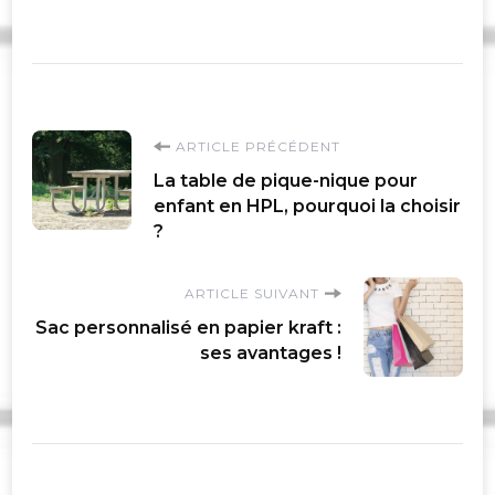
Navigation
ARTICLE PRÉCÉDENT
La table de pique-nique pour
d'article
enfant en HPL, pourquoi la choisir
?
ARTICLE SUIVANT
Sac personnalisé en papier kraft :
ses avantages !